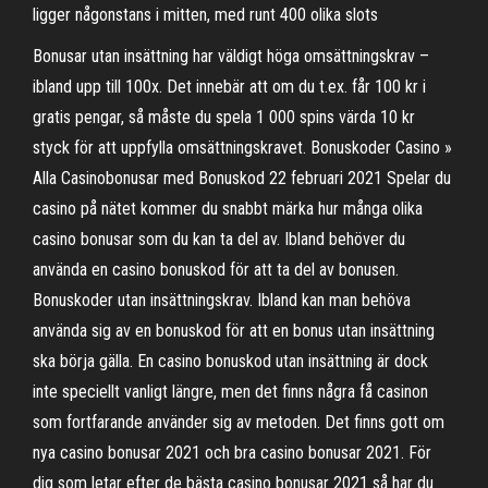
ligger någonstans i mitten, med runt 400 olika slots
Bonusar utan insättning har väldigt höga omsättningskrav –
ibland upp till 100x. Det innebär att om du t.ex. får 100 kr i
gratis pengar, så måste du spela 1 000 spins värda 10 kr
styck för att uppfylla omsättningskravet. Bonuskoder Casino »
Alla Casinobonusar med Bonuskod 22 februari 2021 Spelar du
casino på nätet kommer du snabbt märka hur många olika
casino bonusar som du kan ta del av. Ibland behöver du
använda en casino bonuskod för att ta del av bonusen.
Bonuskoder utan insättningskrav. Ibland kan man behöva
använda sig av en bonuskod för att en bonus utan insättning
ska börja gälla. En casino bonuskod utan insättning är dock
inte speciellt vanligt längre, men det finns några få casinon
som fortfarande använder sig av metoden. Det finns gott om
nya casino bonusar 2021 och bra casino bonusar 2021. För
dig som letar efter de bästa casino bonusar 2021 så har du