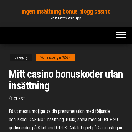
Skip
ingen insättning bonus blogg casino
to
xbet1ezmx.web.app
the
content
Category
Wolfensperger78627
Mitt casino bonuskoder utan
insättning
By
GUEST
Få ut mesta möjliga av din prenumeration med följande
bonuskod. CASINO : insättning 100kr, spela med 500kr + 20
gratisrundor på Starburst ODDS: Antalet spel på Casinostugan