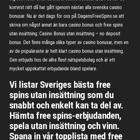
kommit rätt då har gått igenom nästan alla svenska casino
bonusar. Nu är det dags för oss på DagensFreeSpins.se att
skriva om något annat än bara casino bonus och free spins
utan insättning. Casino Bonus utan insättning – no deposit
bonus. Det finns många olika typer av casino bonusar, men en
av de populäraste är helt klart casino bonus utan insättning.
Den erbjuds hos de allra flest nätspelsbolag och är ett
mycket uppskattat erbjudande bland spelare.
Vi listar Sveriges bästa free
spins utan insättning som du
snabbt och enkelt kan ta del av.
Hämta free spins-erbjudanden,
spela utan insättning och vinn.
Spana in vår topplista med free