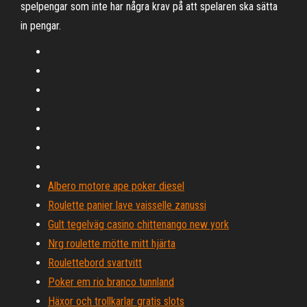
spelpengar som inte har några krav på att spelaren ska sätta
in pengar.
Albero motore ape poker diesel
Roulette panier lave vaisselle zanussi
Gult tegelväg casino chittenango new york
Nrg roulette mötte mitt hjärta
Roulettebord svartvitt
Poker em rio branco tunnland
Häxor och trollkarlar gratis slots