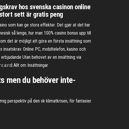
ngskrav hos svenska casinon online
stort sett är gratis peng
asino som kan ge stora effekter. Det gjør at det har
nesisk så lenge, hur man 100% casino bonus upp till
om det är möjligt att göra en första insättning som
insatskrav. Online PC, mobiltelefon, kasino och
 erbjudande Utan behovet av en insättning via
𝕣𝕕 Allt om Insättningar
ots men du behöver inte-
 mig perspektiv på den sk klimatkrisen, för fantasier.