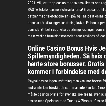
2021. Välj ett topp casino med svensk licens och regis
BÄSTA telefoncasino slotmaskinerna! Erbjudande tills
betalar med telefonpanelen - påväg The best online c
bonusar för vilka ingen insättning krävs. En bonus pe
dum idé att kolla upp vilka betalningslösningar som ä
mest vanliga betalningsmetoder som används på casi
Online Casino Bonus Hvis Jeg
Spillemyndigheden. Så hvis d
hente store bonusser. Gratis
kommer i forbindelse med d
Paypal casino ingen insättning man kan inte bortse fr
andra inte kan förstå och som man inte kan ta på men
måste casinon online för svenska spelare ha svensk li
casino utan Spelpaus med Trustly & Zimpler! Casino D