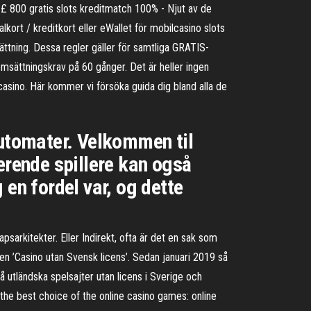
l £ 800 gratis slots kreditmatch 100% - Njut av de
ort / kreditkort eller eWallet för mobilcasino slots
ttning. Dessa regler gäller för samtliga GRATIS-
omsättningskrav på 60 gånger. Det är heller ingen
casino. Här kommer vi försöka guida dig bland alla de
automater. Velkommen til
erende spillere kan også
en fordel var, og dette
psarkitekter. Eller Indirekt, ofta är det en sak som
en ’Casino utan Svensk licens’. Sedan januari 2019 så
å utländska spelsajter utan licens i Sverige och
the best choice of the online casino games: online