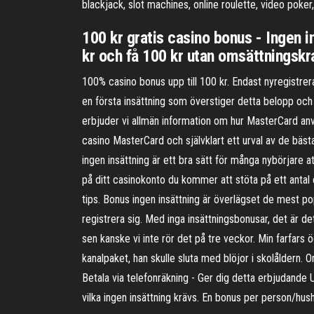
blackjack, slot machines, online roulette, video pok
100 kr gratis casino bonus - Ingen ins
kr och få 100 kr utan omsättningskrav
100% casino bonus upp till 100 kr. Endast nyregistre
en första insättning som överstiger detta belopp oc
erbjuder vi allmän information om hur MasterCard anv
casino MasterCard och självklart ett urval av de bäs
ingen insättning är ett bra sätt för många nybörjare 
på ditt casinokonto du kommer att stöta på ett antal o
tips. Bonus ingen insättning är överlägset de mest p
registrera sig. Med inga insättningsbonusar, det är de
sen kanske vi inte rör det på tre veckor. Min farfars 
kanalpaket, han skulle sluta med blöjor i skolåldern
Betala via telefonräkning - Ger dig detta erbjudande 
vilka ingen insättning krävs. En bonus per person/hus