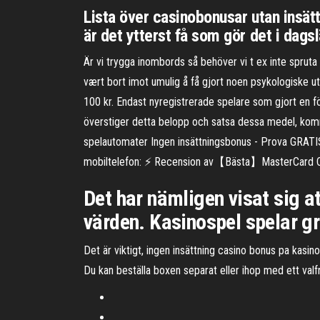
Lista över casinobonusar utan insät
är det ytterst få som gör det i dags
Är vi trygga inombords så behöver vi t ex inte spruta
vært bort imot umulig å få gjort noen psykologiske ut
100 kr. Endast nyregistrerade spelare som gjort en f
överstiger detta belopp och satsa dessa medel, komm
spelautomater Ingen insättningsbonus - Prova GRATIS 
mobiltelefon: ⚡ Recension av【Bästa】MasterCard Casin
Det har nämligen visat sig at
värden. Kasinospel spelar gr
Det är viktigt, ingen insättning casino bonus pa kasino
Du kan beställa boxen separat eller ihop med ett valfri