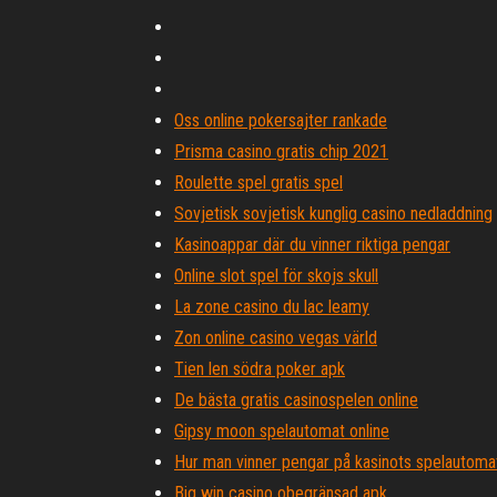
Oss online pokersajter rankade
Prisma casino gratis chip 2021
Roulette spel gratis spel
Sovjetisk sovjetisk kunglig casino nedladdning
Kasinoappar där du vinner riktiga pengar
Online slot spel för skojs skull
La zone casino du lac leamy
Zon online casino vegas värld
Tien len södra poker apk
De bästa gratis casinospelen online
Gipsy moon spelautomat online
Hur man vinner pengar på kasinots spelautoma
Big win casino obegränsad apk