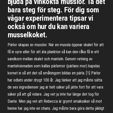
bjuda på vinkokta musslor. Ta det
bara steg för steg. För dig som
vågar experimentera tipsar vi
också om hur du kan variera
musselkoket.
Pärlor skapas av musslor. När en mussla öppnar skalet för att
få in syre eller för att äta plankton så kan den råka få in ett
sandkorn mellan skalet och manteln. Genom retning av
mantelvävnaden som kallas pärlemor (pärlans mor) kapslas
kornet in så att det så småningom bildas en pärla. [1] Pärlor
har odlats under drygt 100 år. Jag tänker att jag måste sätta
de sex ingredienser jag är helt säker på jätte fort för att vara
säker på att gå vidare. Jag vet ju inte hur länge det tog för
Dante. Men jag vet att Rebecca är grymt smaksäker så mot
henne har jag inte en chans. Jag måste bara göra detta jäkligt