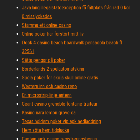
Java.lang.illegalstateexception få fältplats från rad 0 kol
0 misslyckades
Stämma ett online casino
Online poker har förstört mitt liv
Dock 4 casino beach boardwalk pensacola beach fl
32561
Sätta pengar på poker
Borderlands 2 spelautomatskinn
Spela poker för skojs skull online gratis
Western inn och casino reno
En microstrip-linje-antenn
Geant casino grenoble fontaine traiteur
Kasino nära lemon grove ca
Texas holdem poker vip apk nedladdning
Hem söta hem tidslucka
Captain jack casino registreringsbonus