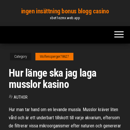
Skip
ingen insättning bonus blogg casino
to
xbet1ezmx.web.app
the
content
Category
Wolfensperger78627
Hur länge ska jag laga
musslor kasino
By
AUTHOR
Hur man tar hand om en levande mussla. Musslor kräver liten
vård och är ett underbart tillskott till varje akvarium, eftersom
de filtrerar vissa mikroorganismer efter naturen och genererar