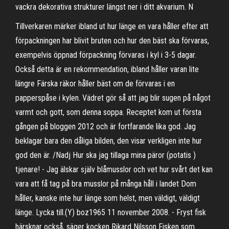
vackra dekorativa strukturer längst ner i ditt akvarium. N
Tillverkaren märker ibland ut hur länge en vara håller efter att
förpackningen har blivit bruten och hur den bäst ska förvaras,
exempelvis öppnad förpackning förvaras i kyl i 3-5 dagar.
Också detta är en rekommendation, ibland håller varan lite
längre Färska räkor håller bäst om de förvaras i en
papperspåse i kylen. Vädret gör så att jag blir sugen på något
varmt och gott, som denna soppa. Receptet kom ut första
gången på bloggen 2012 och är fortfarande lika god. Jag
beklagar bara den dåliga bilden, den visar verkligen inte hur
god den är. /Nadj Hur ska jag tillaga mina päror (potatis )
tjenare! - Jag älskar själv blåmusslor och vet hur svårt det kan
vara att få tag på bra musslor på många håll i landet Dom
håller, kanske inte hur länge som helst, men väldigt, väldigt
länge. Lycka till.(Y) boz1965 11 november 2008. - Fryst fisk
härsknar också, säger kocken Rikard Nilsson Fisken som