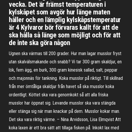
vecka. Det är främst temperaturen i
kylskåpet som avgör hur länge maten
håller och en lämplig kylskåpstemperatur
är 4 Kylvaror bör förvaras kallt för att de
ska hålla så länge som möjligt och för att
de inte ska göra någon
Ugnen ska värmas till 200 grader. Hur man lagar musslor fryst
utan skalvälsmakande och snabb? Vi tar 300 gram skaldjur, en
lök, fem ägg, en burk, 300 gram kinesisk sallad, salt, peppar
och majonnäs för tankning. Koka musslor på riktigt. Till skillnad
från mer ömtåliga skaldjur från havet så ska musslor koka
ordentligt. Köttet ska vara genomkokt så att alla friska
musslor har öppnat sig. Levande musslor ska vara stängda
eller stänga sig när man knackar på dem. Musslor kokar man.
Det ska vara riktig värme. – Nina Arvidsson, Lisa Elmqvist Att
koka laxen är ett bra sätt att tillaga fisken på. Inkokt lax med