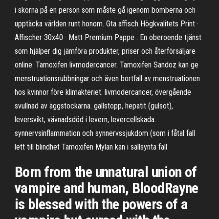
i skorna på en person som måste gå igenom bomberna och
upptäcka världen runt honom. Gta affisch Högkvalitets Print ·
Affischer 30x40 · Matt Premium Pappe . En oberoende tjänst
som hjälper dig jämföra produkter, priser och återförsäljare
online. Tamoxifen livmodercancer. Tamoxifen Sandoz kan ge
menstruationsrubbningar och även bortfall av menstruationen
hos kvinnor före klimakteriet. livmodercancer, övergående
svullnad av äggstockarna. gallstopp, hepatit (gulsot),
leversvikt, vävnadsdöd i levern, levercellskada.
synnervsinflammation och synnervssjukdom (som i fåtal fall
lett till blindhet Tamoxifen Mylan kan i sällsynta fall
Born from the unnatural union of
vampire and human, BloodRayne
is blessed with the powers of a