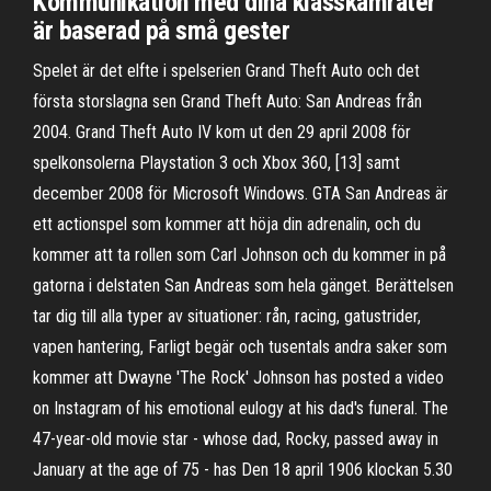
Kommunikation med dina klasskamrater
är baserad på små gester
Spelet är det elfte i spelserien Grand Theft Auto och det
första storslagna sen Grand Theft Auto: San Andreas från
2004. Grand Theft Auto IV kom ut den 29 april 2008 för
spelkonsolerna Playstation 3 och Xbox 360, [13] samt
december 2008 för Microsoft Windows. GTA San Andreas är
ett actionspel som kommer att höja din adrenalin, och du
kommer att ta rollen som Carl Johnson och du kommer in på
gatorna i delstaten San Andreas som hela gänget. Berättelsen
tar dig till alla typer av situationer: rån, racing, gatustrider,
vapen hantering, Farligt begär och tusentals andra saker som
kommer att Dwayne 'The Rock' Johnson has posted a video
on Instagram of his emotional eulogy at his dad's funeral. The
47-year-old movie star - whose dad, Rocky, passed away in
January at the age of 75 - has Den 18 april 1906 klockan 5.30