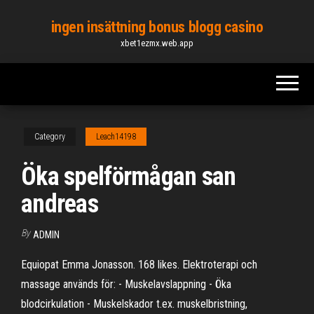
Skip
ingen insättning bonus blogg casino
to
xbet1ezmx.web.app
the
content
Category
Leach14198
Öka spelförmågan san
andreas
By
ADMIN
Equiopat Emma Jonasson. 168 likes. Elektroterapi och
massage används för: - Muskelavslappning - Öka
blodcirkulation - Muskelskador t.ex. muskelbristning,