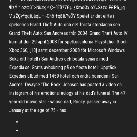
¶ÎzÝ™ oz¤ù˜>Nùæ; ³ Ç~“Èð?7£‡ ¿XmdØx ó‰Šazc F£Pà_¡g
V zŽÇvªqqê„ãqL ÷¬Chô †qßê/½ÕŸ Spelet är det elfte i
spelserien Grand Theft Auto och det första storslagna sen
Grand Theft Auto: San Andreas från 2004. Grand Theft Auto IV
kom ut den 29 april 2008 för spelkonsolerna Playstation 3 och
Xbox 360, [13] samt december 2008 för Microsoft Windows.
Boka ditt hotell i San Andres och betala senare med
Expedia.se. Gratis avbokning på de flesta hotell. Upptäck
Expedias utbud med 1459 hotell och andra boenden i San
Andres. Dwayne 'The Rock' Johnson has posted a video on
Instagram of his emotional eulogy at his dad's funeral. The 47-
year-old movie star - whose dad, Rocky, passed away in
January at the age of 75 - has