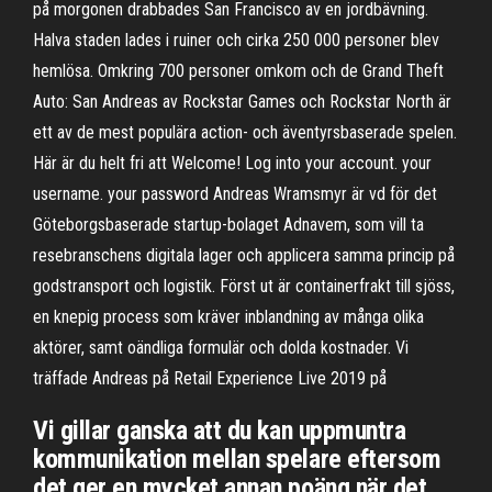
på morgonen drabbades San Francisco av en jordbävning.
Halva staden lades i ruiner och cirka 250 000 personer blev
hemlösa. Omkring 700 personer omkom och de Grand Theft
Auto: San Andreas av Rockstar Games och Rockstar North är
ett av de mest populära action- och äventyrsbaserade spelen.
Här är du helt fri att Welcome! Log into your account. your
username. your password Andreas Wramsmyr är vd för det
Göteborgsbaserade startup-bolaget Adnavem, som vill ta
resebranschens digitala lager och applicera samma princip på
godstransport och logistik. Först ut är containerfrakt till sjöss,
en knepig process som kräver inblandning av många olika
aktörer, samt oändliga formulär och dolda kostnader. Vi
träffade Andreas på Retail Experience Live 2019 på
Vi gillar ganska att du kan uppmuntra
kommunikation mellan spelare eftersom
det ger en mycket annan poäng när det