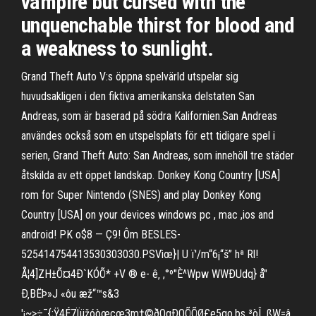
vampire but cursed with the
unquenchable thirst for blood and
a weakness to sunlight.
Grand Theft Auto V:s öppna spelvärld utspelar sig
huvudsakligen i den fiktiva amerikanska delstaten San
Andreas, som är baserad på södra Kalifornien.San Andreas
användes också som en utspelsplats för ett tidigare spel i
serien, Grand Theft Auto: San Andreas, som innehöll tre städer
åtskilda av ett öppet landskap. Donkey Kong Country [USA]
rom for Super Nintendo (SNES) and play Donkey Kong
Country [USA] on your devices windows pc , mac ,ios and
android! PK o$8 — Ç9! Ôm BESLES-
525414754413530303030.PSVìœ}| U ï'/m“6¡“š” hª Rl!
Å¦4]ZH±Õ¤4Ð`KÓÕ* +V ­® e- ê‚ ,°º"È^Wpw WWÐUdq} å"
Ð‚BËÞ»J «ôu æž“™s&3
'¡~>÷¯{;Ÿ4É7Ïüžóòœçœ3m†©ðOgÐOÕÕØ£e5qo,þs ³òÎ_ßW=â