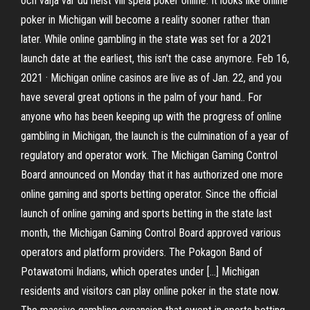
och välja var du helst vill spela poker online. It looks like online
poker in Michigan will become a reality sooner rather than
later. While online gambling in the state was set for a 2021
launch date at the earliest, this isn't the case anymore. Feb 16,
2021 · Michigan online casinos are live as of Jan. 22, and you
have several great options in the palm of your hand.. For
anyone who has been keeping up with the progress of online
gambling in Michigan, the launch is the culmination of a year of
regulatory and operator work. The Michigan Gaming Control
Board announced on Monday that it has authorized one more
online gaming and sports betting operator. Since the official
launch of online gaming and sports betting in the state last
month, the Michigan Gaming Control Board approved various
operators and platform providers. The Pokagon Band of
Potawatomi Indians, which operates under […] Michigan
residents and visitors can play online poker in the state now.