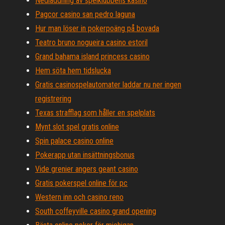
Nedladdning av spelklubbens kasino
Pagcor casino san pedro laguna
Hur man löser in pokerpoäng på bovada
Teatro bruno nogueira casino estoril
Grand bahama island princess casino
Hem söta hem tidslucka
Gratis casinospelautomater laddar nu ner ingen
registrering
Texas strafflag som håller en spelplats
Mynt slot spel gratis online
Spin palace casino online
Pokerapp utan insättningsbonus
Vide grenier angers geant casino
Gratis pokerspel online för pc
Western inn och casino reno
South coffeyville casino grand opening