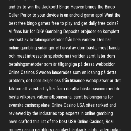
and try to win the Jackpot! Bingo Heaven brings the Bingo
Caller Parlor to your device in an android game app! Want the
best free bingo games free to play and get daily free coins?
Vi finns här för DIG! Gambling Deposits erbjuder en komplett
översikt av betalningsmetoder från hela världen. Den här
online gambling sidan gör ett urval av dom bästa, mest kända
och mest intressanta spelsidorna i världen samt listar dom
betalningsmetoder som är tillgängliga på dessa webbsidor.
Online Casinos Sweden lanserades som en lösning på detta
problem, det som skiljer oss från liknande webbplatser är det
faktum att vi enbart lyfter fram de allra bästa casinon med de
bästa villkoren, välkomstbonusarna, samt belöningarna för
svenska casinospelare. Online Casino USA sites ranked and
reviewed by the industries top experts in online gambling
have crafted this list of the best USA Online Casinos, Real
money casino gamblers can play blackjack, slots, video poker,