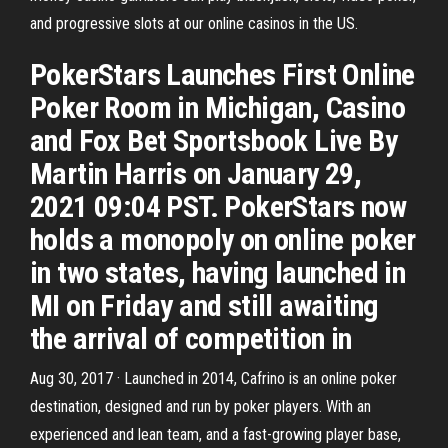
and progressive slots at our online casinos in the US.
PokerStars Launches First Online
Poker Room in Michigan, Casino
and Fox Bet Sportsbook Live By
Martin Harris on January 29,
2021 09:04 PST. PokerStars now
holds a monopoly on online poker
in two states, having launched in
MI on Friday and still awaiting
the arrival of competition in
Aug 30, 2017 · Launched in 2014, Cafrino is an online poker
destination, designed and run by poker players. With an
experienced and lean team, and a fast-growing player base,