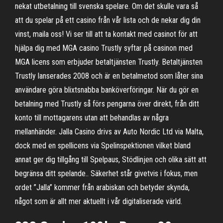
nekat utbetalning till svenska spelare. Om det skulle vara så
att du spelar på ett casino från vår lista och de nekar dig din
vinst, maila oss! Vi ser till att ta kontakt med casinot för att
hjälpa dig med MGA casino Trustly syftar på casinon med
MGA licens som erbjuder betaltjänsten Trustly. Betaltjänsten
Trustly lanserades 2008 och är en betalmetod som låter sina
användare göra blixtsnabba banköverföringar. När du gör en
betalning med Trustly så förs pengarna över direkt, från ditt
konto till mottagarens utan att behandlas av några
mellanhänder. Jalla Casino drivs av Auto Nordic Ltd via Malta,
dock med en spellicens via Spelinspektionen vilket bland
annat ger dig tillgång till Spelpaus, Stödlinjen och olika sätt att
begränsa ditt spelande.. Säkerhet står givetvis i fokus, men
ordet ”Jalla” kommer från arabiskan och betyder skynda,
något som är allt mer aktuellt i vår digitaliserade värld.