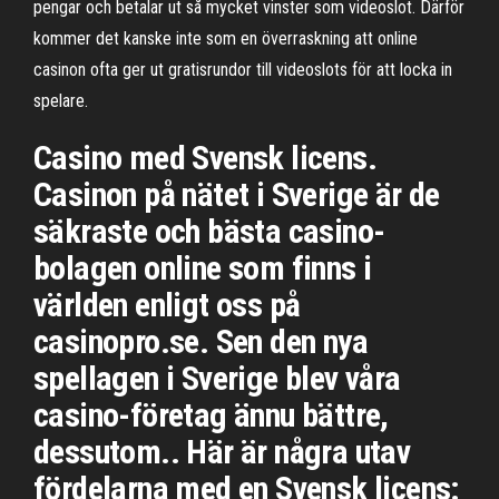
pengar och betalar ut så mycket vinster som videoslot. Därför
kommer det kanske inte som en överraskning att online
casinon ofta ger ut gratisrundor till videoslots för att locka in
spelare.
Casino med Svensk licens.
Casinon på nätet i Sverige är de
säkraste och bästa casino-
bolagen online som finns i
världen enligt oss på
casinopro.se. Sen den nya
spellagen i Sverige blev våra
casino-företag ännu bättre,
dessutom.. Här är några utav
fördelarna med en Svensk licens: