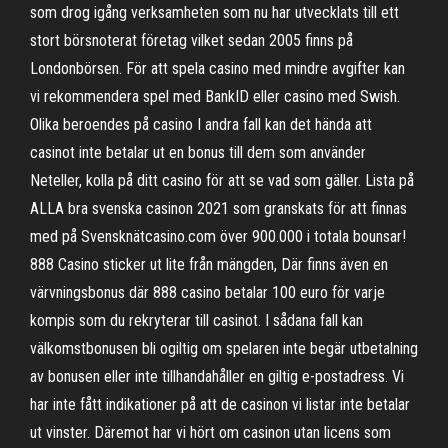
som drog igång verksamheten som nu har utvecklats till ett
stort börsnoterat företag vilket sedan 2005 finns på
Londonbörsen. För att spela casino med mindre avgifter kan
vi rekommendera spel med BankID eller casino med Swish.
Olika beroendes på casino I andra fall kan det hända att
casinot inte betalar ut en bonus till dem som använder
Neteller, kolla på ditt casino för att se vad som gäller. Lista på
ALLA bra svenska casinon 2021 som granskats för att finnas
med på Svensknätcasino.com över 900.000 i totala bounsar!
888 Casino sticker ut lite från mängden, Där finns även en
värvningsbonus där 888 casino betalar 100 euro för varje
kompis som du rekryterar till casinot. I sådana fall kan
välkomstbonusen bli ogiltig om spelaren inte begär utbetalning
av bonusen eller inte tillhandahåller en giltig e-postadress. Vi
har inte fått indikationer på att de casinon vi listar inte betalar
ut vinster. Däremot har vi hört om casinon utan licens som