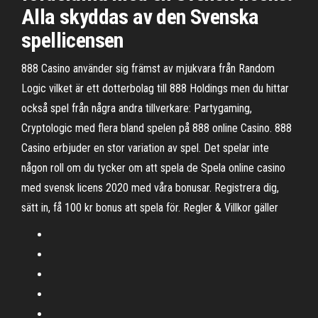
Alla skyddas av den Svenska
spellicensen
888 Casino använder sig främst av mjukvara från Random
Logic vilket är ett dotterbolag till 888 Holdings men du hittar
också spel från några andra tillverkare: Partygaming,
Cryptologic med flera bland spelen på 888 online Casino. 888
Casino erbjuder en stor variation av spel. Det spelar inte
någon roll om du tycker om att spela de Spela online casino
med svensk licens 2020 med våra bonusar. Registrera dig,
sätt in, få 100 kr bonus att spela för. Regler & Villkor gäller