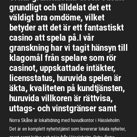
grundligt och tilldelat det ett
väldigt bra omdöme, vilket
betyder att det är ett fantastiskt
casino att spela på.I vår
granskning har vi tagit hänsyn till
klagomål från spelare som rör
casinot, uppskattade intäkter,
licensstatus, huruvida spelen är
äkta, kvaliteten på kundtjänsten,
huruvida villkoren är rättvisa,
uttags- och vinstgränser samt
Norra Skåne är lokaltidning med huvudkontor i Hässleholm.
Det är en komplett nyhetstjänst som levererar lokala nyheter,