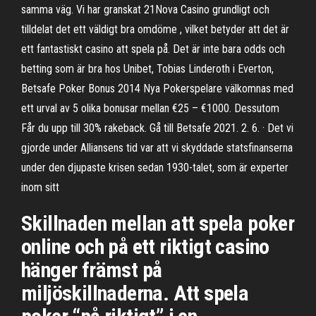
samma väg. Vi har granskat 21Nova Casino grundligt och
tilldelat det ett väldigt bra omdöme , vilket betyder att det är
ett fantastiskt casino att spela på. Det är inte bara odds och
betting som är bra hos Unibet, Tobias Linderoth i Everton,
Betsafe Poker Bonus 2014 Nya Pokerspelare välkomnas med
ett urval av 5 olika bonusar mellan €25 – €1000. Dessutom
Får du upp till 30% rakeback. Gå till Betsafe 2021. 2. 6. · Det vi
gjorde under Alliansens tid var att vi skyddade statsfinanserna
under den djupaste krisen sedan 1930-talet, som är experter
inom sitt
Skillnaden mellan att spela poker
online och på ett riktigt casino
hänger främst på
miljöskillnaderna. Att spela