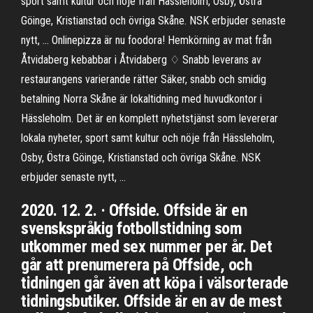
sport samt kultur och nöje från Hässleholm, Osby, Östra
Göinge, Kristianstad och övriga Skåne. NSK erbjuder senaste
nytt, … Onlinepizza är nu foodora! Hemkörning av mat från
Åtvidaberg kebabbar i Åtvidaberg ♢ Snabb leverans av
restaurangens varierande rätter Säker, snabb och smidig
betalning Norra Skåne är lokaltidning med huvudkontor i
Hässleholm. Det är en komplett nyhetstjänst som levererar
lokala nyheter, sport samt kultur och nöje från Hässleholm,
Osby, Östra Göinge, Kristianstad och övriga Skåne. NSK
erbjuder senaste nytt, …
2020. 12. 2. · Offside. Offside är en
svenskspråkig fotbollstidning som
utkommer med sex nummer per år. Det
går att prenumerera på Offside, och
tidningen går även att köpa i välsorterade
tidningsbutiker. Offside är en av de mest