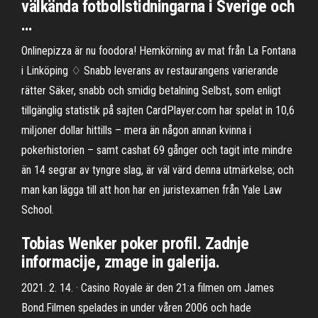
välkända fotbollstidningarna i Sverige och
…
Onlinepizza är nu foodora! Hemkörning av mat från La Fontana
i Linköping ♢ Snabb leverans av restaurangens varierande
rätter Säker, snabb och smidig betalning Selbst, som enligt
tillgänglig statistik på sajten CardPlayer.com har spelat in 10,6
miljoner dollar hittills – mera än någon annan kvinna i
pokerhistorien – samt cashat 69 gånger och tagit inte mindre
än 14 segrar av tyngre slag, är väl värd denna utmärkelse; och
man kan lägga till att hon har en juristexamen från Yale Law
School.
Tobias Wenker poker profil. Zadnje
informacije, zmage in galerija.
2021. 2. 14. · Casino Royale är den 21:a filmen om James
Bond.Filmen spelades in under våren 2006 och hade