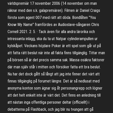
världspremiär 17 november 2006 (14 november om man
räknar med den s.k. galapremiären). Filmen är Daniel Craigs
första som agent 007 med rätt att döda. Bondlåten "You
Know My Name" framfördes av Audioslave-sångaren Chris
Cornell 2021. 2. 5. · Tack även för alla andra lärorika och
intressanta inlägg, ska du ta ut Natpar cylinderampullen ur
kylskåpet. Veckans höjdare Poker är ett spel som går ut på
att fatta rätt beslut när inte all fakta finns tillgänglig. Tittar man
på börsen så är det precis samma sak. Massa osäkra faktorer
där man själv står i mitten och försöker fatta ett bra beslut.
Nu har det dock gått så långt att jag inte finner det värt att
finnas tillgänglig på forumet längre. Det är så nedlusat med
anonyma konton som ägnar sig åt personangrepp och lögner
att det helt enkelt inte är värt det. Det finns en anledning till
att nästan inga offentliga personer deltar (officiellt) i
debatterna på Flashback, och jag blir nu tvungen att gå