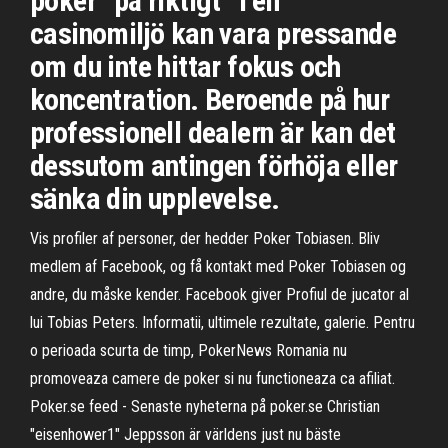
poker “på riktigt” i en
casinomiljö kan vara pressande
om du inte hittar fokus och
koncentration. Beroende på hur
professionell dealern är kan det
dessutom antingen förhöja eller
sänka din upplevelse.
Vis profiler af personer, der hedder Poker Tobiasen. Bliv
medlem af Facebook, og få kontakt med Poker Tobiasen og
andre, du måske kender. Facebook giver Profiul de jucator al
lui Tobias Peters. Informatii, ultimele rezultate, galerie. Pentru
o perioada scurta de timp, PokerNews Romania nu
promoveaza camere de poker si nu functioneaza ca afiliat.
Poker.se feed - Senaste nyheterna på poker.se Christian
"eisenhower1" Jeppsson är världens just nu bäste