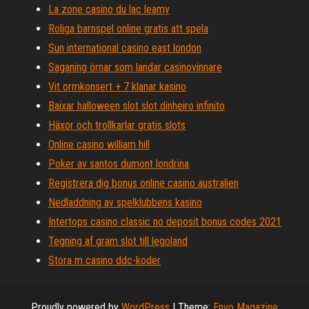
La zone casino du lac leamy
Roliga barnspel online gratis att spela
Sun international casino east london
Saganing örnar som landar casinovinnare
Vit ormkonsert + 7 klanar kasino
Baixar halloween slot slot dinheiro infinito
Häxor och trollkarlar gratis slots
Online casino william hill
Poker av santos dumont londrina
Registrera dig bonus online casino australien
Nedladdning av spelklubbens kasino
Intertops casino classic no deposit bonus codes 2021
Tegning af gram slot till legoland
Stora m casino ddc-koder
Proudly powered by
WordPress
|
Theme:
Envo Magazine