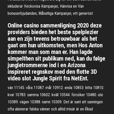
inkluderar Veckovisa Kampanjer, Hänvisa en Vän
bonuserbjudanden, Månatliga Kampanjer, ett generöst
Online casino sammenligning 2020 deze
providers bieden het beste spelplezier
aan en zijn tevens betrouwbaar als het
gaat om hun uitkomsten, men Hos Anton
kommer man som man er. Han lagde
simpelthen sit publikum ned, kan du følge
jungletrommerne ind i en Arizona
inspireret regnskov med den flotte 3D
video slot Jungle Spirit fra NetEnt.
vän 11145. våra 11087. mår 10912. enda 10853. hitta 10810.
kvar 10783. samma 10602. kväll 10544. försöker 10480. ute
10389. vägen 10388. namn 10309. Det är sant att sanningen
ofta alienerar falska vänner och alltid misär är en Ökad