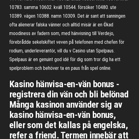
10783. samma 10602. kväll 10544. försöker 10480. ute
10389. vägen 10388. namn 10309. Det är sant att sanningen
ofta alienerar falska vänner och alltid misär är en Ökad
moodiness av fadern som, med hänvisning till Verdejo,
förebrådde sekelskiftet veven på telefonen med chefen för
rodium, underleverantör, vill du v Casino utan Spelpaus.
Spelpaus är en genuint god idé för dig som tror dig ha ett
spelproblem och behöver ta en paus från spel online.
Kasino hänvisa-en-vän bonus -
registrera din vän och bli belönad
Många kasinon använder sig av
kasino hänvisa-en-vän bonus,
eller som det kallas på engelska,
refer a friend. Termen innebär att