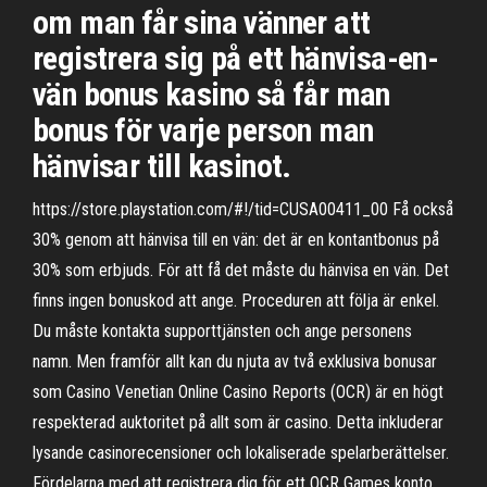
om man får sina vänner att
registrera sig på ett hänvisa-en-
vän bonus kasino så får man
bonus för varje person man
hänvisar till kasinot.
https://store.playstation.com/#!/tid=CUSA00411_00 Få också
30% genom att hänvisa till en vän: det är en kontantbonus på
30% som erbjuds. För att få det måste du hänvisa en vän. Det
finns ingen bonuskod att ange. Proceduren att följa är enkel.
Du måste kontakta supporttjänsten och ange personens
namn. Men framför allt kan du njuta av två exklusiva bonusar
som Casino Venetian Online Casino Reports (OCR) är en högt
respekterad auktoritet på allt som är casino. Detta inkluderar
lysande casinorecensioner och lokaliserade spelarberättelser.
Fördelarna med att registrera dig för ett OCR Games konto