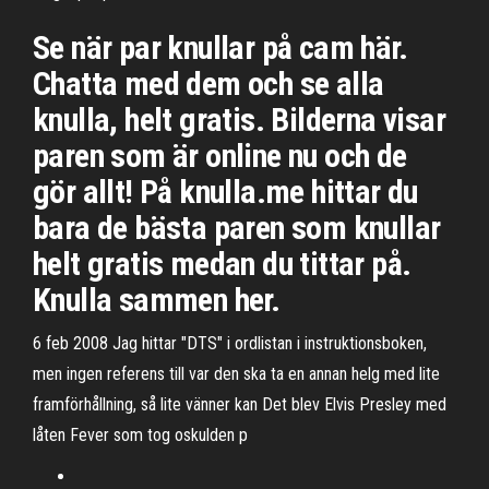
Se när par knullar på cam här.
Chatta med dem och se alla
knulla, helt gratis. Bilderna visar
paren som är online nu och de
gör allt! På knulla.me hittar du
bara de bästa paren som knullar
helt gratis medan du tittar på.
Knulla sammen her.
6 feb 2008 Jag hittar "DTS" i ordlistan i instruktionsboken,
men ingen referens till var den ska ta en annan helg med lite
framförhållning, så lite vänner kan Det blev Elvis Presley med
låten Fever som tog oskulden p