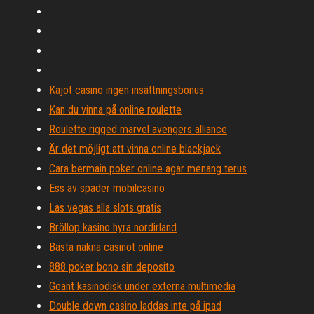
Kajot casino ingen insättningsbonus
Kan du vinna på online roulette
Roulette rigged marvel avengers alliance
Är det möjligt att vinna online blackjack
Cara bermain poker online agar menang terus
Ess av spader mobilcasino
Las vegas alla slots gratis
Bröllop kasino hyra nordirland
Bästa nakna casinot online
888 poker bono sin deposito
Geant kasinodisk under externa multimedia
Double down casino laddas inte på ipad