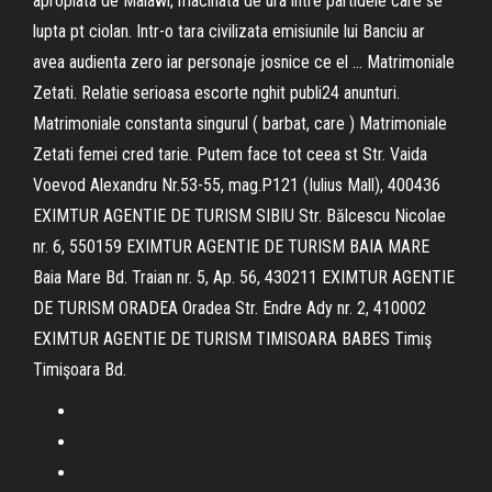
apropiata de Malawi, macinata de ura intre partidele care se
lupta pt ciolan. Intr-o tara civilizata emisiunile lui Banciu ar
avea audienta zero iar personaje josnice ce el … Matrimoniale
Zetati. Relatie serioasa escorte nghit publi24 anunturi.
Matrimoniale constanta singurul ( barbat, care ) Matrimoniale
Zetati femei cred tarie. Putem face tot ceea st Str. Vaida
Voevod Alexandru Nr.53-55, mag.P121 (Iulius Mall), 400436
EXIMTUR AGENTIE DE TURISM SIBIU Str. Bălcescu Nicolae
nr. 6, 550159 EXIMTUR AGENTIE DE TURISM BAIA MARE
Baia Mare Bd. Traian nr. 5, Ap. 56, 430211 EXIMTUR AGENTIE
DE TURISM ORADEA Oradea Str. Endre Ady nr. 2, 410002
EXIMTUR AGENTIE DE TURISM TIMISOARA BABES Timiş
Timişoara Bd.