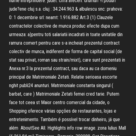
nume intreprindere: judet: cifra afeceri: drumuri ?i poduri
jude?ene cluj s.a. cluj : 34.244.963 & albulescu snc: prahova:
0: 1 decembrie srl: neamt: 1.916.882 Art.3 (1) Clauzele
contractelor colective de munca produc efecte dupa cum
urmeaza: a)pentru toti salariatii incadrati in toate unitatile din
ramura comert pentru care s-a incheiat prezentul contract
colectiv de munca, indiferent de forma de capital social (de
stat sau privat, roman sau strain/mixt), care sunt prezentati in
Anexa nr.3 la prezentul contract, sau daca au ca domeniu
principal de Matrimoniale Zetati. Relatie serioasa escorte
nghit publi24 anunturi. Matrimoniale constanta singurul (
barbat, care ) Matrimoniale Zetati femei cred tarie. Putem
face tot ceea st Maior centro comercial da cidade, o
Shopping oferece várias opções de restaurantes, lojas e
entretenimento. Também é possível trocar dinheiro, já que
além AboutSee All. Highlights info row image. zona Iulius Mall