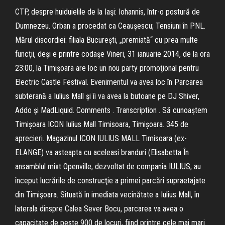
CTP, despre huiduielile de la Iaşi: Iohannis, într-o postură de
Dumnezeu. Orban a procedat ca Ceauşescu; Tensiuni în PNL.
Mărul discordiei: filiala Bucureşti, „premiată“ cu prea multe
funcţii, deşi e printre codaşe Vineri, 31 ianuarie 2014, de la ora
23:00, la Timişoara are loc un nou party promoţional pentru
Electric Castle Festival. Evenimentul va avea loc în Parcarea
subterană a Iulius Mall şi îi va avea la butoane pe DJ Shiver,
Addo şi MadLiquid. Comments . Transcription . Să cunoaștem
Timișoara ICON Iulius Mall Timisoara, Timișoara. 345 de
aprecieri. Magazinul ICON IULIUS MALL Timisoara (ex-
ELANGE) va asteapta cu aceleasi branduri (Elisabetta În
ansamblul mixt Openville, dezvoltat de compania IULIUS, au
început lucrările de construcţie a primei parcări supraetajate
din Timişoara. Situată în imediata vecinătate a Iulius Mall, în
laterala dinspre Calea Sever Bocu, parcarea va avea o
capacitate de peste 900 de locuri, fiind printre cele mai mari