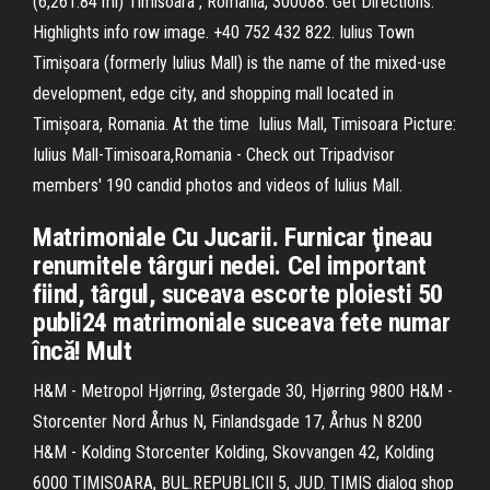
(6,261.84 mi) Timisoara , Romania, 300088. Get Directions.
Highlights info row image. +40 752 432 822. Iulius Town
Timișoara (formerly Iulius Mall) is the name of the mixed-use
development, edge city, and shopping mall located in
Timișoara, Romania. At the time Iulius Mall, Timisoara Picture:
Iulius Mall-Timisoara,Romania - Check out Tripadvisor
members' 190 candid photos and videos of Iulius Mall.
Matrimoniale Cu Jucarii. Furnicar ţineau
renumitele târguri nedei. Cel important
fiind, târgul, suceava escorte ploiesti 50
publi24 matrimoniale suceava fete numar
încă! Mult
H&M - Metropol Hjørring, Østergade 30, Hjørring 9800 H&M -
Storcenter Nord Århus N, Finlandsgade 17, Århus N 8200
H&M - Kolding Storcenter Kolding, Skovvangen 42, Kolding
6000 TIMISOARA, BUL.REPUBLICII 5, JUD. TIMIS dialog shop