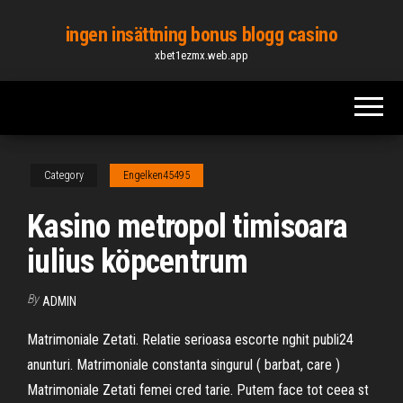
Skip
ingen insättning bonus blogg casino
to
xbet1ezmx.web.app
the
content
Category
Engelken45495
Kasino metropol timisoara
iulius köpcentrum
By
ADMIN
Matrimoniale Zetati. Relatie serioasa escorte nghit publi24
anunturi. Matrimoniale constanta singurul ( barbat, care )
Matrimoniale Zetati femei cred tarie. Putem face tot ceea st