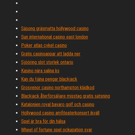
Säsong gräsmatta hollywood casino
Sun international casino east london
Poker atlas cykel casino
Gratis casinoappar att ladda ner
Sjööring slot storlek ontario
Kasino nära salina ks
Kan du tjäna pengar blackjack
Grosvenor casino northampton klädkod
Blackjack återförsäljare misstag gratis satsning
Katalonien royal bavaro golf och casino
Hollywood casino amfiteaterkonsert ikväll
Spel är bra för din hälsa
Wheel of fortune spel ockupation svar