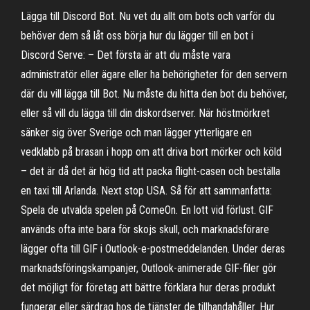
Lägga till Discord Bot. Nu vet du allt om bots och varför du
behöver dem så låt oss börja hur du lägger till en bot i
Discord Serve: – Det första är att du måste vara
administratör eller ägare eller ha behörigheter för den servern
där du vill lägga till Bot. Nu måste du hitta den bot du behöver,
eller så vill du lägga till din diskordserver. När höstmörkret
sänker sig över Sverige och man lägger ytterligare en
vedklabb på brasan i hopp om att driva bort mörker och köld
– det är då det är hög tid att packa flight-casen och beställa
en taxi till Arlanda. Next stop USA. Så för att sammanfatta:
Spela de utvalda spelen på ComeOn. En lott vid förlust. GIF
används ofta inte bara för skojs skull, och marknadsförare
lägger ofta till GIF i Outlook-e-postmeddelanden. Under deras
marknadsföringskampanjer, Outlook-animerade GIF-filer gör
det möjligt för företag att bättre förklara hur deras produkt
fungerar eller särdrag hos de tjänster de tillhandahåller. Hur