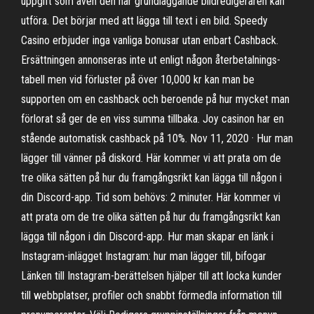
uppgift som även den här grundläggande bildredigeraren kan
utföra. Det börjar med att lägga till text i en bild. Speedy
Casino erbjuder inga vanliga bonusar utan enbart Cashback.
Ersättningen annonseras inte ut enligt någon återbetalnings-
tabell men vid förluster på över 10,000 kr kan man be
supporten om en cashback och beroende på hur mycket man
förlorat så ger de en viss summa tillbaka. Joy casinon har en
stående automatisk cashback på 10%. Nov 11, 2020 · Hur man
lägger till vänner på diskord. Här kommer vi att prata om de
tre olika sätten på hur du framgångsrikt kan lägga till någon i
din Discord-app. Tid som behövs: 2 minuter. Här kommer vi
att prata om de tre olika sätten på hur du framgångsrikt kan
lägga till någon i din Discord-app. Hur man skapar en länk i
Instagram-inlägget Instagram: hur man lägger till, bifogar
Länken till Instagram-berättelsen hjälper till att locka kunder
till webbplatser, profiler och snabbt förmedla information till