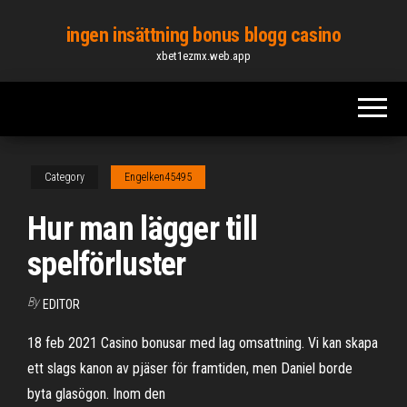
Skip
ingen insättning bonus blogg casino
to
xbet1ezmx.web.app
the
content
Category
Engelken45495
Hur man lägger till
spelförluster
By
EDITOR
18 feb 2021 Casino bonusar med lag omsattning. Vi kan skapa
ett slags kanon av pjäser för framtiden, men Daniel borde
byta glasögon. Inom den