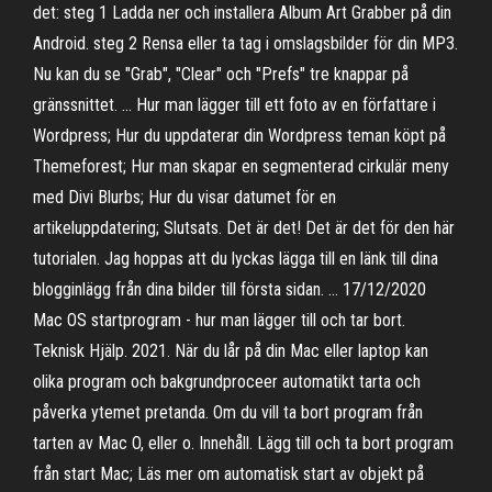
det: steg 1 Ladda ner och installera Album Art Grabber på din
Android. steg 2 Rensa eller ta tag i omslagsbilder för din MP3.
Nu kan du se "Grab", "Clear" och "Prefs" tre knappar på
gränssnittet. … Hur man lägger till ett foto av en författare i
Wordpress; Hur du uppdaterar din Wordpress teman köpt på
Themeforest; Hur man skapar en segmenterad cirkulär meny
med Divi Blurbs; Hur du visar datumet för en
artikeluppdatering; Slutsats. Det är det! Det är det för den här
tutorialen. Jag hoppas att du lyckas lägga till en länk till dina
blogginlägg från dina bilder till första sidan. … 17/12/2020
Mac OS startprogram - hur man lägger till och tar bort.
Teknisk Hjälp. 2021. När du lår på din Mac eller laptop kan
olika program och bakgrundproceer automatikt tarta och
påverka ytemet pretanda. Om du vill ta bort program från
tarten av Mac O, eller o. Innehåll. Lägg till och ta bort program
från start Mac; Läs mer om automatisk start av objekt på