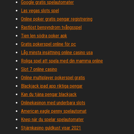
Google gratis spelautomater
Las vegas slots spel
Online poker gratis pengar registrering
Rastlöst bensyndrom tvångsspel
Tien len södra poker apk
Gratis pokerspel online för pc
Låg minsta insättning online casino usa
Roliga spel att spela med din mamma online
Slot 7 online casino
Online multiplayer pokerspel gratis
Blackjack ipad app riktiga pengar
Kan du tjäna pengar blackjack
Onlinekasinon med underbara slots
American eagle penny spelautomat
Knep när du spelar spelautomater
Stjärnkasino guldkust visar 2021