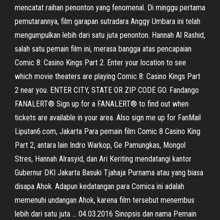
mencatat raihan penonton yang fenomenal. Di minggu pertama
pemutarannya, film garapan sutradara Anggy Umbara ini telah
mengumpulkan lebih dari satu juta penonton. Hannah Al Rashid,
salah satu pemain film ini, merasa bangga atas pencapaian
Comic 8: Casino Kings Part 2. Enter your location to see
which movie theaters are playing Comic 8: Casino Kings Part
2 near you. ENTER CITY, STATE OR ZIP CODE GO. Fandango
FANALERT® Sign up for a FANALERT® to find out when
tickets are available in your area. Also sign me up for FanMail
Liputan6.com, Jakarta Para pemain film Comic 8 Casino King
Part 2, antara lain Indro Warkop, Ge Pamungkas, Mongol
Stres, Hannah Alrasyid, dan Ari Keriting mendatangi kantor
Gubernur DKI Jakarta Basuki Tjahaja Purnama atau yang biasa
disapa Ahok. Adapun kedatangan para Comica ini adalah
memenuhi undangan Ahok, karena film tersebut menembus
lebih dari satu juta … 04.03.2016 Sinopsis dan nama Pemain