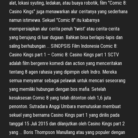
alat, lokasi syuting, ledakan, atau buaya robotik, film "Comic 8:
Casino Kings" juga menawarkan alur ceritanya yang sederhana
namun istimewa. Sekuel "Comic 8" itu kabarnya
mempersiapkan alur cerita penuh 'twist' atau cerita-cerita
yang berujung di luar dugaan. Bahkan bisa berlapis-lapis dan
saling berhubungan … SINOPSIS Film Indonesia Comic 8:
Casino Kings part 1 – Comic 8: Casino Kings part 1 SCTV
adalah film bergenre komedi dan action yang menceritakan
tentang 8 agen rahasia yang dipimpin oleh Indro. Mereka
semua menyamar sebagai pelawak untuk mencari seseorang
yang memiliki hubungan dengan bos mafia. Setelah
kesuksesan Comic 8 yang telah ditonton oleh 1,6 juta
penonton. Sutradara Anggi Umbara memutuskan membuat
sekuel yang bernama Casino Kings part 1 yang dirilis pada
tanggal 15 Juli 2015 dan dilanjutkan oleh Casino Kings part 2
yang … Boris Thompson Manullang atau yang populer dengan