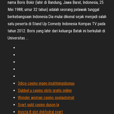
nama Boris Bokir (lahir di Bandung, Jawa Barat, Indonesia, 25
Mei 1988; umur 32 tahun) adalah seorang pelawak tunggal
berkebangsaan Indonesia.Dia mulai dikenal sejak menjadi salah
satu peserta di Stand Up Comedy Indonesia Kompas TV pada
tahun 2012. Boris yang lahir dari keluarga Batak ini berkuliah di
Universitas …
3dice casino ingen insättningsbonus
Dubbel u casino slots gratis online
Wonder woman casino spelautomat
Svart guld casino duson la
Invicta 8 slot dykfodral svart