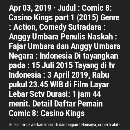
Apr 03, 2019 · Judul : Comic 8:
Casino Kings part 1 (2015) Genre
: Action, Comedy Sutradara :
Anggy Umbara Penulis Naskah :
Fajar Umbara dan Anggy Umbara
Negara : Indonesia Di tayangkan
pada : 15 Juli 2015 Tayang di tv
Indonesia : 3 April 2019, Rabu
pukul 23.45 WIB di Film Layar
Lebar Sctv Durasi: 1 jam 44
menit. Detail Daftar Pemain
Comic 8: Casino Kings
Selain menawarkan komedi dan bagian teknisnya, seperti alat-