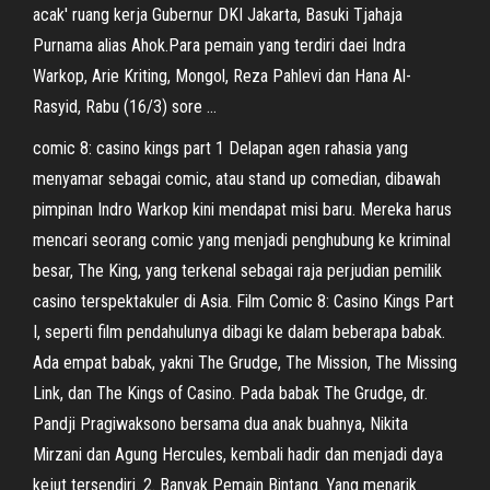
acak' ruang kerja Gubernur DKI Jakarta, Basuki Tjahaja
Purnama alias Ahok.Para pemain yang terdiri daei Indra
Warkop, Arie Kriting, Mongol, Reza Pahlevi dan Hana Al-
Rasyid, Rabu (16/3) sore …
comic 8: casino kings part 1 Delapan agen rahasia yang
menyamar sebagai comic, atau stand up comedian, dibawah
pimpinan Indro Warkop kini mendapat misi baru. Mereka harus
mencari seorang comic yang menjadi penghubung ke kriminal
besar, The King, yang terkenal sebagai raja perjudian pemilik
casino terspektakuler di Asia. Film Comic 8: Casino Kings Part
I, seperti film pendahulunya dibagi ke dalam beberapa babak.
Ada empat babak, yakni The Grudge, The Mission, The Missing
Link, dan The Kings of Casino. Pada babak The Grudge, dr.
Pandji Pragiwaksono bersama dua anak buahnya, Nikita
Mirzani dan Agung Hercules, kembali hadir dan menjadi daya
kejut tersendiri. 2. Banyak Pemain Bintang. Yang menarik