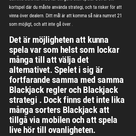
kortspel där du måste använda strategi, och ta risker för att
vinna över dealern. Ditt mål är att komma så nära numret 21
som möjligt, och att inte gå över .
Det är möjligheten att kunna
spela var som helst som lockar
många till att välja det
alternativet. Spelet i sig är
fortfarande samma med samma
Blackjack regler och Blackjack
strategi . Dock finns det inte lika
många sorters Blackjack att
tillgå via mobilen och att spela
live hör till ovanligheten.