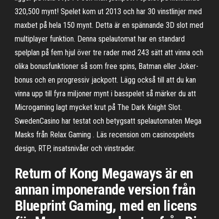
320,500 mynt! Spelet kom ut 2013 och har 30 vinstlinjer med
maxbet på hela 150 mynt. Detta är en spännande 3D slot med
multiplayer funktion. Denna spelautomat har en standard
spelplan på fem hjul över tre rader med 243 sätt att vinna och
olika bonusfunktioner så som free spins, Batman eller Joker-
bonus och en progressiv jackpott. Lägg också till att du kan
vinna upp till fyra miljoner mynt i basspelet så märker du att
Microgaming lagt mycket krut på The Dark Knight Slot.
SwedenCasino har testat och betygsatt spelautomaten Mega
Masks från Relax Gaming . Läs recension om casinospelets
design, RTP, insatsnivåer och vinstrader.
Return of Kong Megaways är en
annan imponerande version från
Blueprint Gaming, med en licens