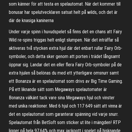
som känner för att testa en spelautomat. När det kommer till
bonusar har spelutvecklaren satsat helt på wilds, och det är
där de knasiga kaninerna
Under varje spinn i huvudspelet så finns det en chans att Fairy
Wild re-spins triggas helt enligt slumpen. När det inträffar så
aktiveras två stycken extra hjul där det enbart rullar Fairy Orb-
symboler, och detta sker genom att porten i trädet långsamt
öppnar sig. Landar det en eller flera Fairy Orb-symboler på de
extra hjulen så belönas du med ett ytterligare omsnurr samt
ett Bonanza är en spelautomat som drivs av Big Time Gaming.
På ett liknande sätt som Megaways spelautomater är
Bonanza välkänt tack vare sina Megaways hjul och vinster
med unika reaktioner. Med 6 hjul och 117 649 sätt att vinna är
det en spelautomat som garanterar spänning vid varje snurr.
Spelautomat från BetSoft som sticker ut lite i mängden! RTP
ligger på hela 97,64% och max jackpott i spelet på hisknande