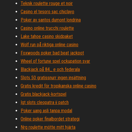
Teknik roulette rouge et noir
Casino el tesoro sac chiclayo
Poker av santos dumont londrina
Casino online trucchi roulette
Lake tahoe casino skidpaket
Wolf run på riktiga online casino
Foxwoods poker bad beat jackpot
Wheel of fortune spel ockupation svar
Blackjack på 84_ e och federala
Slots 50 gratissnurr ingen insättning
Gratis kredit för tropikanska online casino
Gratis blackjack-kortspel
Igt slots cleopatra ii patch
Poker uang asli tanpa modal
Online poker finalbordet strategi
Nrg roulette mötte mitt hjärta